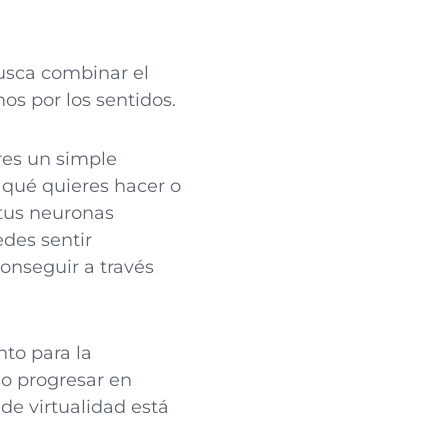
usca combinar el
mos por los sentidos.
res un simple
r qué quieres hacer o
 tus neuronas
des sentir
onseguir a través
to para la
do progresar en
e virtualidad está