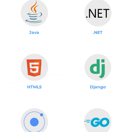
Java
.NET
Django
HTML5