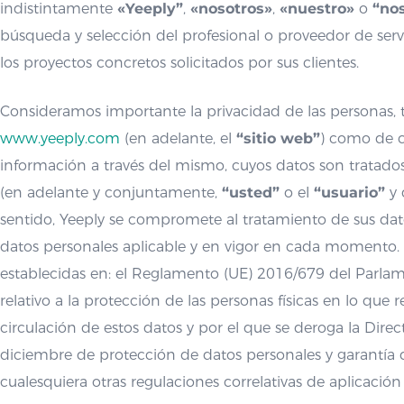
indistintamente
«Yeeply”
,
«nosotros»
,
«nuestro»
o
“no
búsqueda y selección del profesional o proveedor de servi
los proyectos concretos solicitados por sus clientes.
Consideramos importante la privacidad de las personas, ta
www.yeeply.com
(en adelante, el
“sitio web”
) como de c
información a través del mismo, cuyos datos son tratados
(en adelante y conjuntamente,
“usted”
o el
“usuario”
y 
sentido, Yeeply se compromete al tratamiento de sus da
datos personales aplicable y en vigor en cada momento.
establecidas en: el Reglamento (UE) 2016/679 del Parla
relativo a la protección de las personas físicas en lo que 
circulación de estos datos y por el que se deroga la Direc
diciembre de protección de datos personales y garantía d
cualesquiera otras regulaciones correlativas de aplicaci