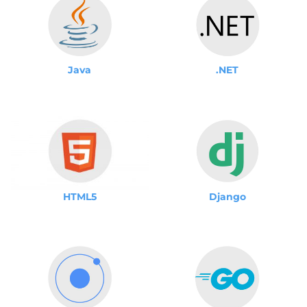
Java
.NET
Django
HTML5