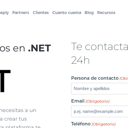
eeply
Partners
Clientes
Cuanto cuesta
Blog
Recursos
Te contact
tos en
.NET
24h
Persona de contacto
(Obl
Email
(Obligatorio)
 necesitas a un
a crear tus
Teléfono
(Obligatorio)
ra plataforma te