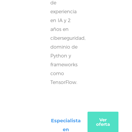
de
experiencia
en IA y 2
años en
ciberseguridad,
dominio de
Python y
frameworks
como
TensorFlow.
Ver
Especialista
oferta
en