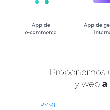
App de
App de ge
e-commerce
intern
Proponemos un
y web
a
PYME