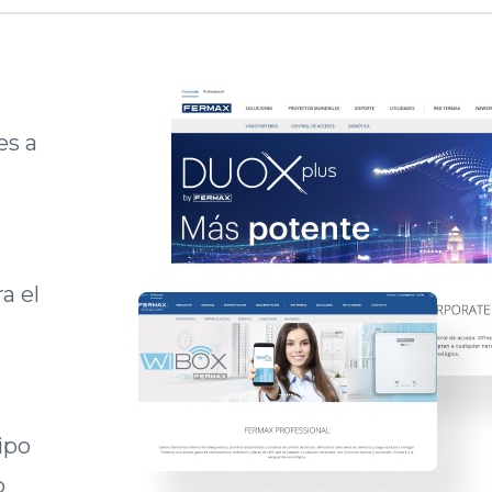
es a
a el
ipo
o