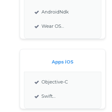
AndroidNdk
Wear OS…
Apps iOS
Objective-C
Swift…