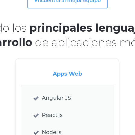
Encuentra al mejor equipo
do los
principales lengua
rrollo
de aplicaciones mó
Apps Web
Angular JS
React.js
Node.js