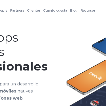
eeply
Partners
Clientes
Cuanto cuesta
Blog
Recursos
pps
s
sionales
para un desarrollo
 móviles
nativas
ciones web
.