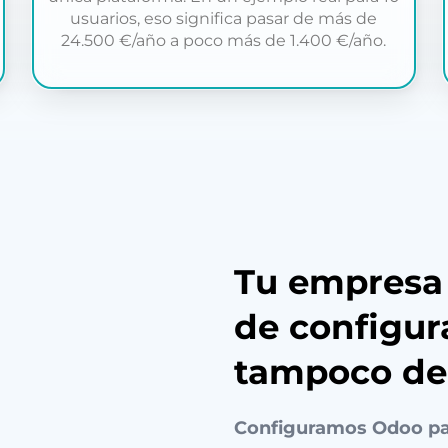
usuarios, eso significa pasar de más de
24.500 €/año a poco más de 1.400 €/año.
Tu empresa 
de configur
tampoco deb
Configuramos Odoo par