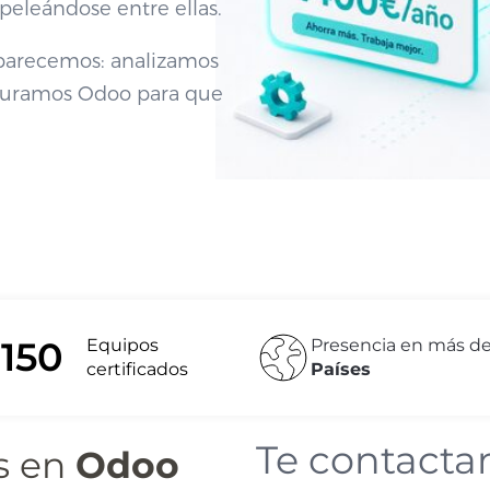
 peleándose entre ellas.
parecemos: analizamos
iguramos Odoo para que
+
150
Equipos
Presencia en más d
certificados
Países
Te contact
s en
Odoo