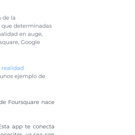
 de la
do que determinadas
alidad en auge,
square, Google
 realidad
lgunos ejemplo de
 de Foursquare nace
 Esta app te conecta
ecesites, ya sea con