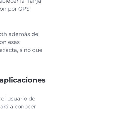
ablecer la franja
ión por GPS,
.
ooth además del
con esas
exacta, sino que
 aplicaciones
 el usuario de
dará a conocer