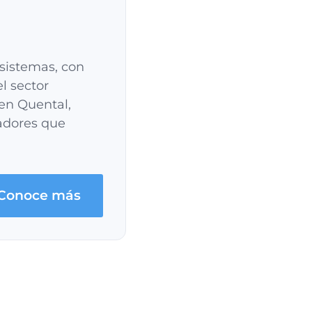
 sistemas, con
l sector
en Quental,
vadores que
Conoce más