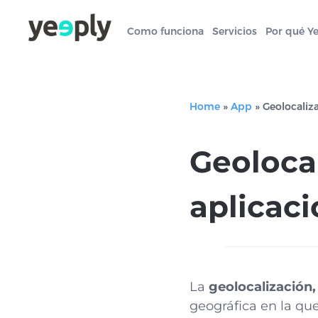
Como funciona
Servicios
Por qué Y
Home
»
App
»
Geolocaliza
Geolocal
aplicac
La
geolocalización,
geográfica en la q