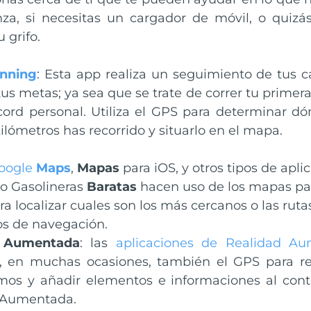
za, si necesitas un cargador de móvil, o quizá
u grifo.
nning
: Esta app realiza un seguimiento de tus c
tus metas; ya sea que se trate de correr tu primera 
ord personal. Utiliza el GPS para determinar dó
ilómetros has recorrido y situarlo en el mapa.
oogle
Maps
,
Mapas
para iOS, y otros tipos de apl
o Gasolineras
Baratas
hacen uso de los mapas par
ra localizar cuales son los más cercanos o las ruta
os de navegación.
d Aumentada
: las
aplicaciones de Realidad A
, en muchas ocasiones, también el GPS para r
mos y añadir elementos e informaciones al conte
 Aumentada.