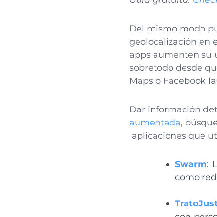
Guía gratuita:
Check
Del mismo modo pued
geolocalización en 
apps aumenten su us
sobretodo desde qu
Maps o Facebook las
Dar información det
aumentada
, búsque
aplicaciones que uti
Swarm
: 
como red 
TratoJus
con perso