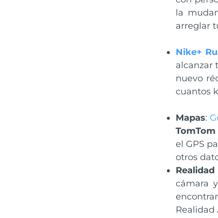
la mudan
arreglar t
Nike+ Ru
alcanzar 
nuevo réc
cuantos k
Mapas
:
G
TomTom
el GPS pa
otros dat
Realida
cámara y
encontra
Realidad