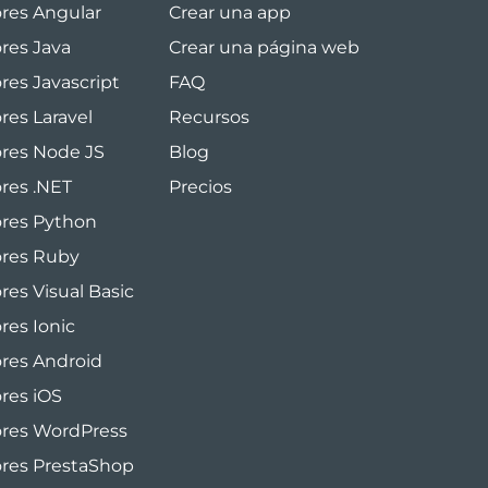
ores Angular
Crear una app
ores Java
Crear una página web
res Javascript
FAQ
res Laravel
Recursos
ores Node JS
Blog
ores .NET
Precios
ores Python
ores Ruby
res Visual Basic
res Ionic
ores Android
ores iOS
ores WordPress
ores PrestaShop