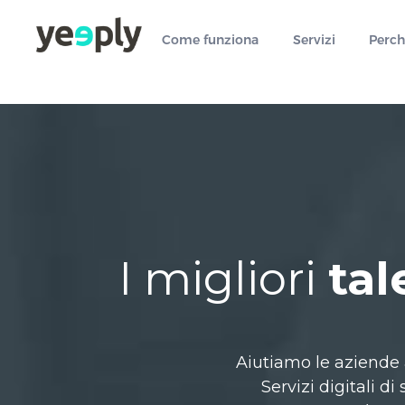
true, 'single' => true, 'type' => 'string', ]); } }, 5); ?>
Come funziona
Servizi
Perch
I migliori
tal
Aiutiamo le aziende 
Servizi digitali 