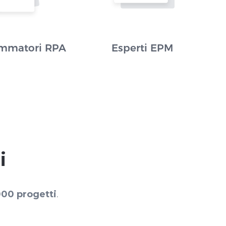
mmatori RPA
Esperti EPM
i
000 progetti
.