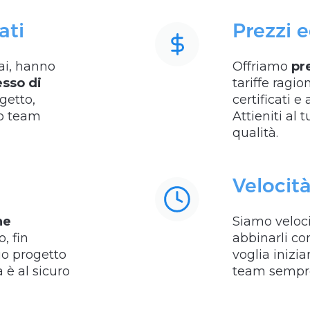
ati
Prezzi 
rai, hanno
Offriamo
pr
sso di
tariffe ragio
ogetto,
certificati e
uo team
Attieniti al 
qualità.
Velocit
ne
Siamo veloc
, fin
abbinarli co
tuo progetto
voglia inizi
 è al sicuro
team sempre