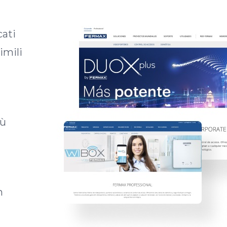
cati
imili
iù
n