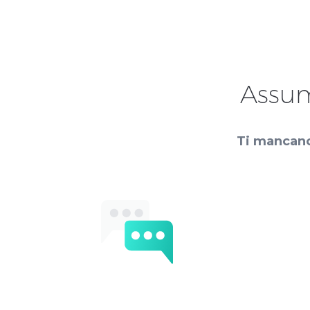
Assum
Ti mancano