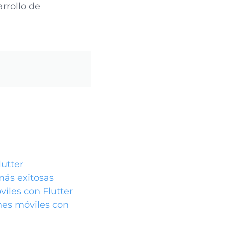
rrollo de
lutter
más exitosas
iles con Flutter
nes móviles con