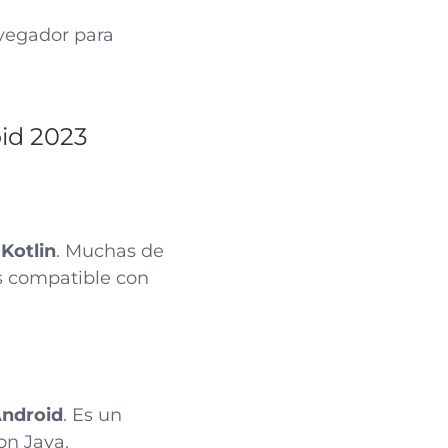
vegador para
id 2023
Kotlin
. Muchas de
es compatible con
Android
. Es un
on Java.