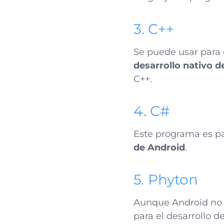
3. C++
Se puede usar para e
desarrollo nativo d
C++.
4. C#
Este programa es par
de Android
.
5
.
Phyton
Aunque Android no a
para el desarrollo d