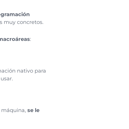
rogramación
os muy concretos.
 macroáreas
:
mación nativo para
 usar.
a máquina,
se le