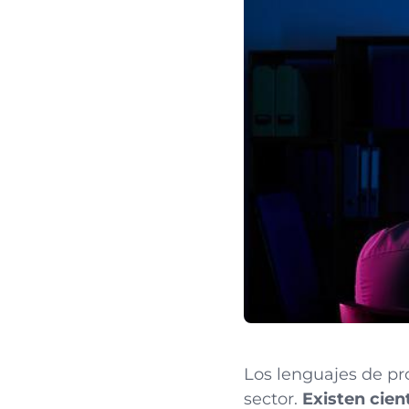
Los lenguajes de pr
sector.
Existen cien