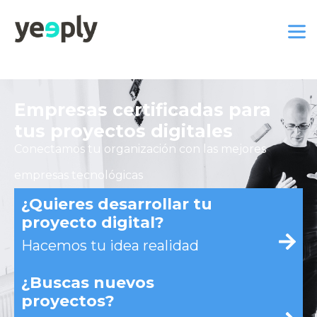
Empresas certificadas para
tus proyectos digitales
Conectamos tu organización con las mejores
empresas tecnológicas
¿Quieres desarrollar tu
proyecto digital?
Hacemos tu idea realidad
¿Buscas nuevos
proyectos?