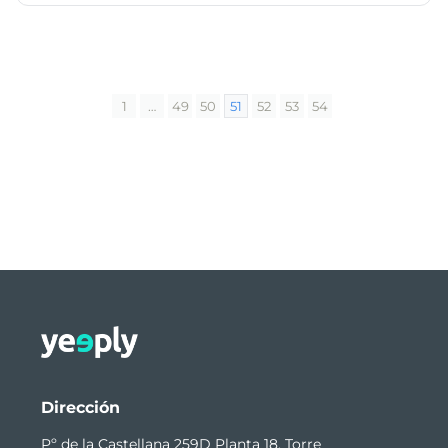
1
…
49
50
51
52
53
54
Dirección
Pº de la Castellana 259D Planta 18, Torre