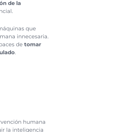
ón de la
cial.
máquinas que
umana innecesaria.
apaces de
tomar
mulado
.
ntervención humana
r la inteligencia