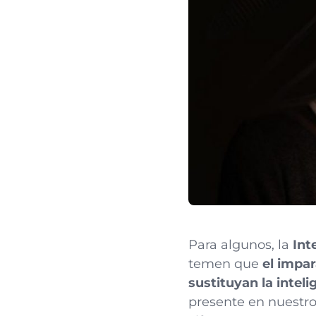
Para algunos, la
Int
temen que
el impar
sustituyan la inte
presente en nuestro