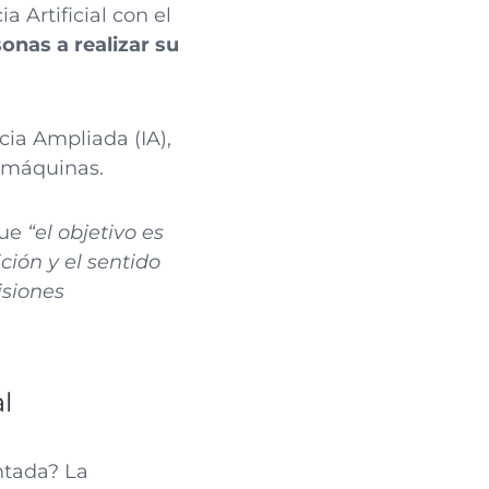
a Artificial con el
onas a realizar su
cia Ampliada (IA),
r máquinas.
que
“el objetivo es
ión y el sentido
isiones
l
entada? La