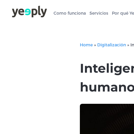
Como funciona
Servicios
Por qué Y
Home
»
Digitalización
»
I
Intelig
humanos