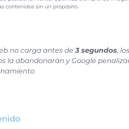
as contenidos sin un propósito.
web no carga antes de
3 segundos
, lo
os la abandonarán y Google penaliza
onamiento
enido