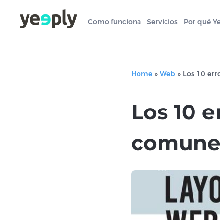
Como funciona
Servicios
Por qué Y
Home
»
Web
»
Los 10 er
Los 10 
comunes