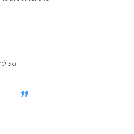
s
rá su