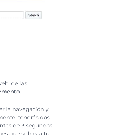
web, de las
lemento
.
r la navegación y,
amente, tendrás dos
ntes de 3 segundos,
nes que subas a tu