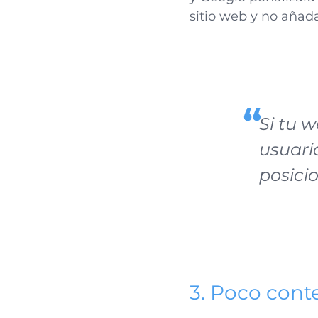
sitio web y no añad
Si tu 
usuari
posici
3. Poco cont