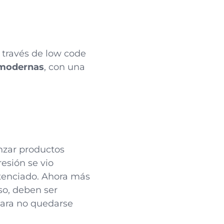
a través de low code
 modernas
, con una
nzar productos
esión se vio
potenciado. Ahora más
so, deben ser
para no quedarse