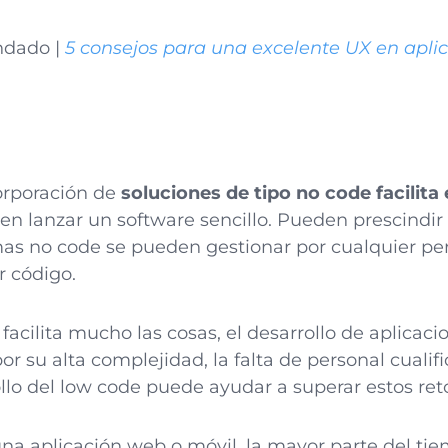
endado
|
5 consejos para una excelente UX en apli
corporación de
soluciones de tipo no code facilita 
n lanzar un software sencillo. Pueden prescindir
as no code se pueden gestionar por cualquier perfi
r código.
acilita mucho las cosas, el desarrollo de aplicaci
por su alta complejidad, la falta de personal cualif
ollo del low code puede ayudar a superar estos ret
na aplicación web o móvil, la mayor parte del tie