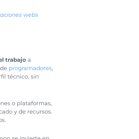
caciones webs
el trabajo
a
 de
programadores
,
l técnico, sin
ones o plataformas,
icado y de recursos.
os.
mpo se invierte en