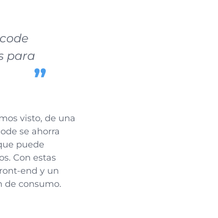
 code
s para
mos visto, de una
code se ahorra
 que puede
os. Con estas
front-end y un
ón de consumo.