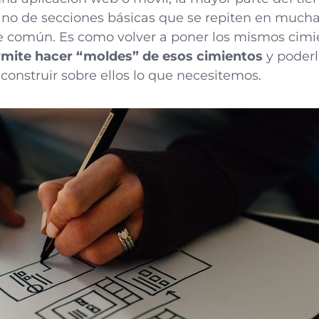
ano de secciones básicas que se repiten en mucha
 común. Es como volver a poner los mismos cimie
rmite hacer “moldes” de esos cimientos
y poderlo
construir sobre ellos lo que necesitemos.