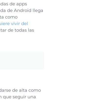
endas de apps
nda de Android llega
lta como
ere vivir del
tar de todas las
darse de alta como
n que seguir una