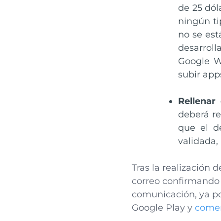
de 25 dól
ningún ti
no se est
desarroll
Google Wa
subir app
Rellenar 
deberá re
que el d
validada,
Tras la realización d
correo confirmando e
comunicación, ya po
Google Play y
comen