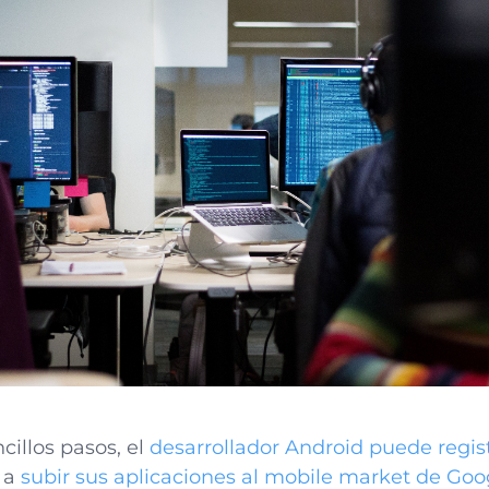
cillos pasos, el
desarrollador Android puede regis
 a
subir sus aplicaciones al mobile market de Goo