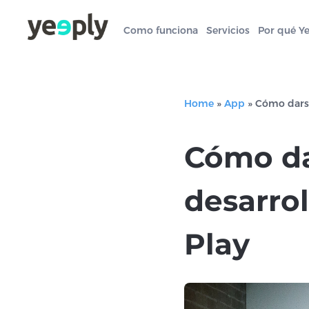
Como funciona
Servicios
Por qué Y
Home
»
App
»
Cómo darse
Cómo da
desarro
Play