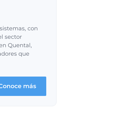
 sistemas, con
l sector
en Quental,
vadores que
Conoce más