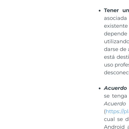
Tener u
asociada
existent
depende 
utilizand
darse de 
está dest
uso profe
desconect
Acuerdo 
se tenga 
Acuerdo
(
https://
cual se 
Android a