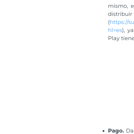
mismo, e
distr
(
https://
hl=es
), y
Play tien
Pago.
Dar