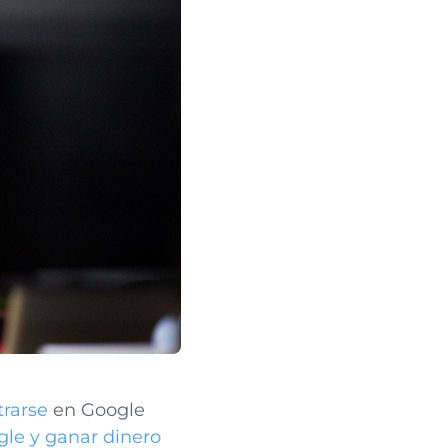
trarse
en Google
gle y ganar dinero