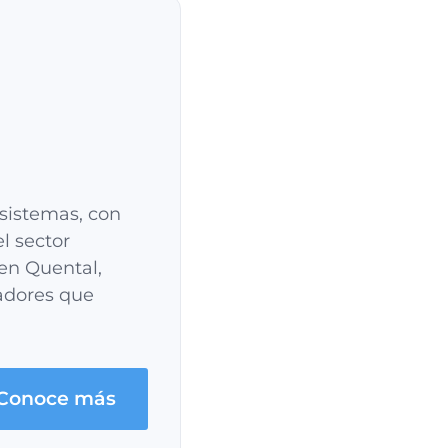
 sistemas, con
l sector
en Quental,
vadores que
Conoce más