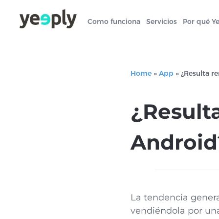
Como funciona
Servicios
Por qué Y
Home
»
App
»
¿Resulta r
¿Resulta
Android
La tendencia genera
vendiéndola por una