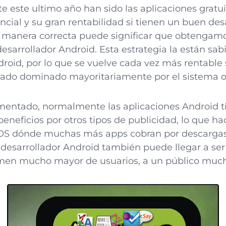
e este ultimo año han sido las aplicaciones gratu
cial y su gran rentabilidad si tienen un buen desa
 manera correcta puede significar que obtengamo
sarrollador Android. Esta estrategia la están sa
roid, por lo que se vuelve cada vez más rentable 
ado dominado mayoritariamente por el sistema op
ntado, normalmente las aplicaciones Android ti
beneficios por otros tipos de publicidad, lo que ha
OS dónde muchas más apps cobran por descargas.
r desarrollador Android también puede llegar a se
umen mucho mayor de usuarios, a un público muc