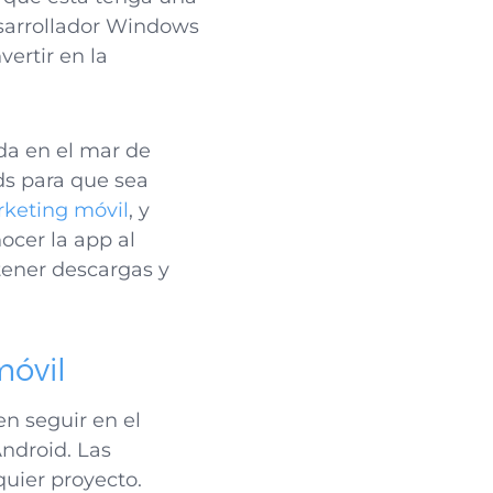
sarrollador Windows
ertir en la
rda en el mar de
ds para que sea
rketing móvil
, y
ocer la app al
tener descargas y
móvil
en seguir en el
Android. Las
quier proyecto.