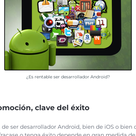
¿Es rentable ser desarrollador Android?
moción, clave del éxito
de ser desarrollador Android, bien de iOS o bie
fracase o tenga éxito depende en gran medida de