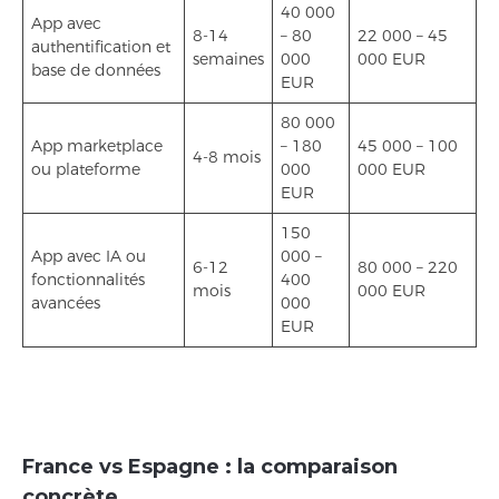
40 000
App avec
8-14
– 80
22 000 – 45
authentification et
semaines
000
000 EUR
base de données
EUR
80 000
App marketplace
– 180
45 000 – 100
4-8 mois
ou plateforme
000
000 EUR
EUR
150
App avec IA ou
000 –
6-12
80 000 – 220
fonctionnalités
400
mois
000 EUR
avancées
000
EUR
France vs Espagne : la comparaison
concrète