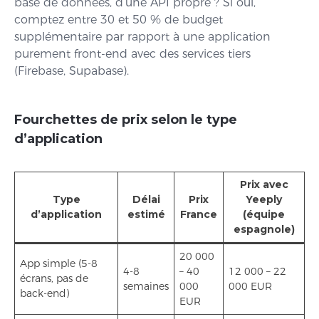
base de données, d’une API propre ? Si oui,
comptez entre 30 et 50 % de budget
supplémentaire par rapport à une application
purement front-end avec des services tiers
(Firebase, Supabase).
Fourchettes de prix selon le type
d’application
Prix avec
Type
Délai
Prix
Yeeply
d’application
estimé
France
(équipe
espagnole)
20 000
App simple (5-8
4-8
– 40
12 000 – 22
écrans, pas de
semaines
000
000 EUR
back-end)
EUR