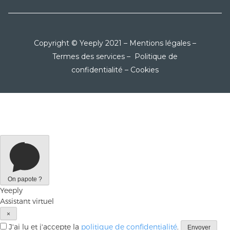
Copyright © Yeeply 2021 –
Mentions légales
–
Termes des services
–
Politique de
confidentialité
–
Cookies
On papote ?
Yeeply
Assistant virtuel
×
J'ai lu et j'accepte la
politique de confidentialité
.
Envoyer