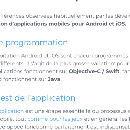
ifférences observées habituellement par les dével
ion d’applications mobiles pour Android et iOS.
de programmation
loitation Android et iOS sont chacun programmés
férents. Il s’agit de la plus grosse variation: pour
lications fonctionnent sur
Objective-C / Swift
, ta
d fonctionnent sur
Java
.
est de l’application
pplication
est une étape essentielle du
processus 
obile
, tout
comme pour les jeux
et en général les l
éveloppée fonctionne parfaitement est indispensa