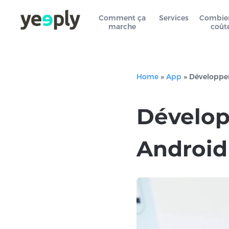
Comment ça
Services
Combie
marche
coût
Home
»
App
»
Développem
Dévelop
Android 