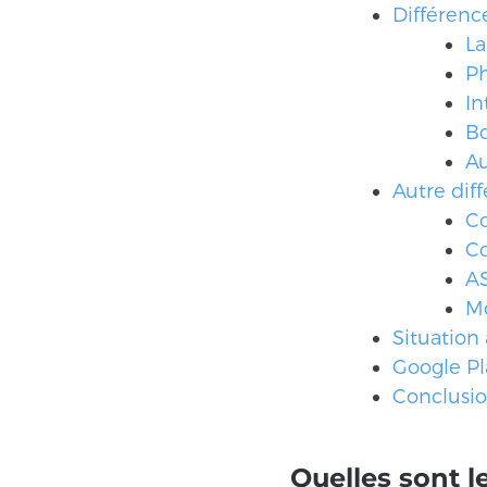
Différen
L
Ph
In
Bo
Au
Autre dif
C
C
A
Mo
Situation
Google Pl
Conclusi
Quelles sont l