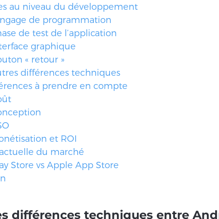
ces au niveau du développement
angage de programmation
ase de test de l’application
terface graphique
uton « retour »
tres différences techniques
férences à prendre en compte
oût
onception
SO
nétisation et ROI
 actuelle du marché
ay Store vs Apple App Store
on
es différences techniques entre And