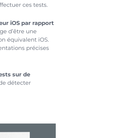
fectuer ces tests.
eur iOS par rapport
age d’être une
on équivalent iOS.
entations précises
ests sur de
 de détecter