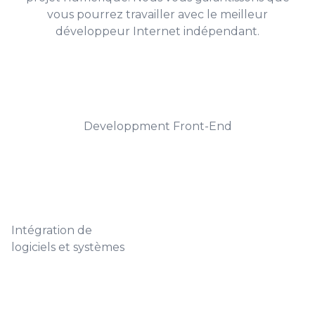
Demander un budget
pour le
développement avec .NET
Demander votre
budget personnalisé
pour votre
projet numérique. Nous vous garantissons que
vous pourrez travailler avec le meilleur
développeur Internet indépendant.
Developpment Front-End