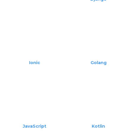
HTML5
Django
Ionic
Golang
JavaScript
Kotlin