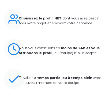
Pour trouver le
meilleur développeur .NET
vous
n’aurez pas de temps à perdre. Faites simplement
confiance à Yeeply, nous vous aiderons en mettant
à votre disposition l’équipe la plus adaptée à votre
projet professionnel ou personnel. Pour ce faire,
suivez ces étapes simples :
Choisissez le profil .NET
dont vous avez besoin
pour votre projet et envoyez votre demande
Nous vous conseillons en
moins de 24h et vous
attribuons le profil
(ou l’équipe) le plus adapté