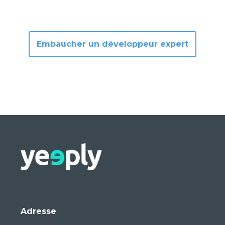
Adresse
Pº de la Castellana 259D,
Planta 18, Torre Emperador,
Madrid
Yeeply