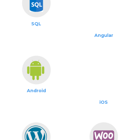
Android
iOS
WordPress
WooCommerce
Prestashop