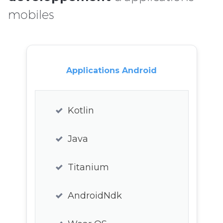
mobiles
Applications Android
Kotlin
Java
Titanium
AndroidNdk