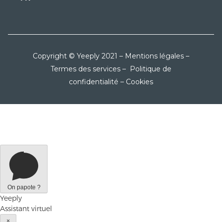
Copyright © Yeeply 2021 –
Mentions légales
–
Termes des services
–
Politique de
confidentialité
–
Cookies
On papote ?
Yeeply
Assistant virtuel
×