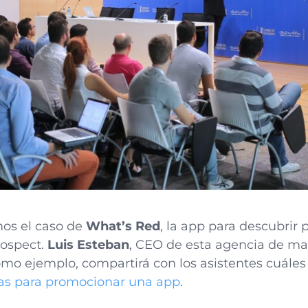
os el caso de
What’s Red
, la app para descubrir
rospect.
Luis Esteban
, CEO de esta agencia de mar
mo ejemplo, compartirá con los asistentes cuáles
ias para promocionar una app
.