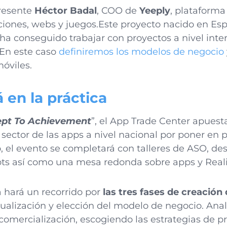
presente
Héctor Badal
, COO de
Yeeply
, plataforma
aciones, webs y juegos.Este proyecto nacido en E
ha conseguido trabajar con proyectos a nivel inte
 En este caso
definiremos los modelos de negocio
óviles.
á en la práctica
pt To Achievement
”, el App Trade Center apuest
ector de las apps a nivel nacional por poner en p
 el evento se completará con talleres de ASO, desa
s así como una mesa redonda sobre apps y Realid
 hará un recorrido por
las tres fases de creación
ualización y elección del modelo de negocio. Ana
 comercialización, escogiendo las estrategias de 