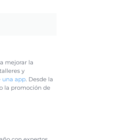
a mejorar la
alleres y
e una app
. Desde la
so la promoción de
 año con expertos