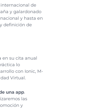
 internacional de
spaña y galardonado
rnacional y hasta en
y definición de
a en su cita anual
ráctica lo
rrollo con Ionic, M-
ad Virtual.
 de una app
.
lizaremos las
promoción y