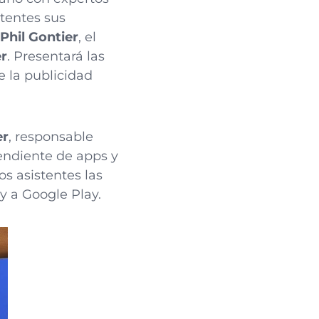
stentes sus
Phil Gontier
, el
er
. Presentará las
e la publicidad
er
, responsable
pendiente de apps y
os asistentes las
y a Google Play.