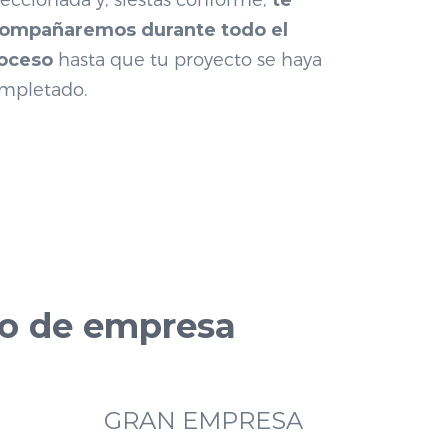
leccionada y, si
estás conforme,
te
ompañaremos durante todo el
oceso
hasta que tu proyecto se haya
mpletado
.
po de empresa
GRAN EMPRESA