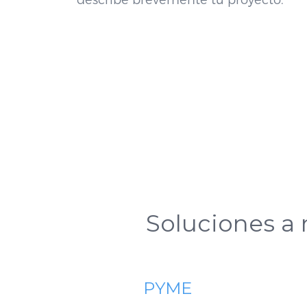
describe brevemente tu proyecto.
Soluciones a
PYME