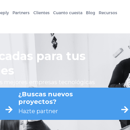
eeply
Partners
Clientes
Cuanto cuesta
Blog
Recursos
cadas para tus
les
as mejores empresas tecnológicas
¿Buscas nuevos
proyectos?
Hazte partner