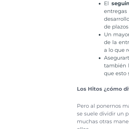
El
segui
entregas 
desarrol
de plazos
Un mayo
de la ent
a lo que 
Asegura
también 
que esto 
Los Hitos ¿cómo di
Pero al ponernos ma
se suele dividir un
muchas otras manera