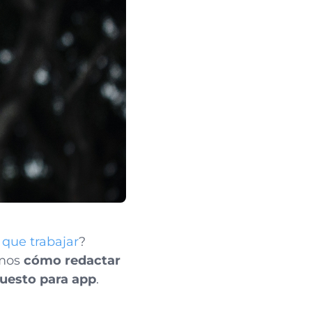
 que trabajar
?
amos
cómo redactar
uesto para app
.