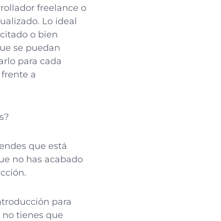
rollador freelance o
alizado. Lo ideal
icitado o bien
 que se puedan
arlo para cada
 frente a
s?
tiendes que está
 que no has acabado
cción.
troducción para
 no tienes que