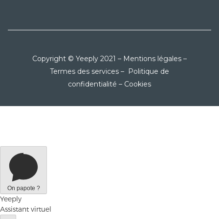
Copyright © Yeeply 2021 –
Mentions légales
–
Termes des services
–
Politique de
confidentialité
–
Cookies
On papote ?
Yeeply
Assistant virtuel