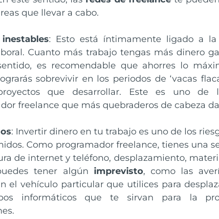
reas que llevar a cabo.
 inestables
: Esto está íntimamente ligado a la 
boral. Cuanto más trabajo tengas más dinero gan
sentido, es recomendable que ahorres lo máxim
ograrás sobrevivir en los periodos de ‘vacas flac
royectos que desarrollar. Este es uno de l
dor freelance que más quebraderos de cabeza da
jos
: Invertir dinero en tu trabajo es uno de los rie
dos. Como programador freelance, tienes una seri
ura de internet y teléfono, desplazamiento, material
puedes tener algún
imprevisto
, como las ave
n el vehículo particular que utilices para despla
pos informáticos que te sirvan para la pr
nes.