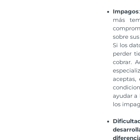
Impagos
más tem
compromet
sobre sus
Si los da
perder t
cobrar. 
especiali
aceptas,
condicio
ayudar a 
los impag
Dificult
desarrol
diferenci