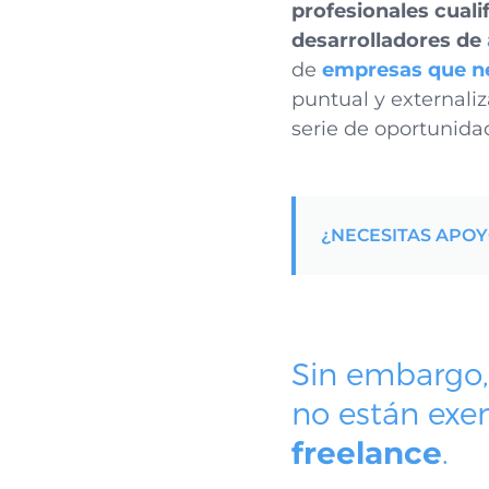
profesionales cuali
desarrolladores de
de
empresas que ne
puntual y externali
serie de oportunid
¿NECESITAS APO
Sin embargo, 
no están exe
freelance
.