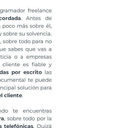
ogramador freelance
acordada
. Antes de
 poco más sobre él,
y sobre su solvencia.
l, sobre todo para no
que sabes que vas a
sticia o a empresas
cliente es fiable y
das por escrito
las
documental te puede
incipal solución para
l cliente
.
ndo te encuentras
ra
, sobre todo por la
s telefónicas
. Quizá