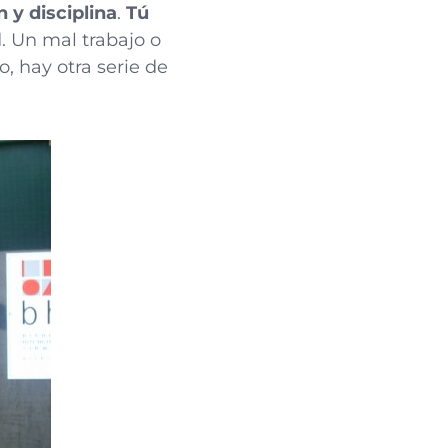
 y disciplina
.
Tú
d. Un mal trabajo o
, hay otra serie de