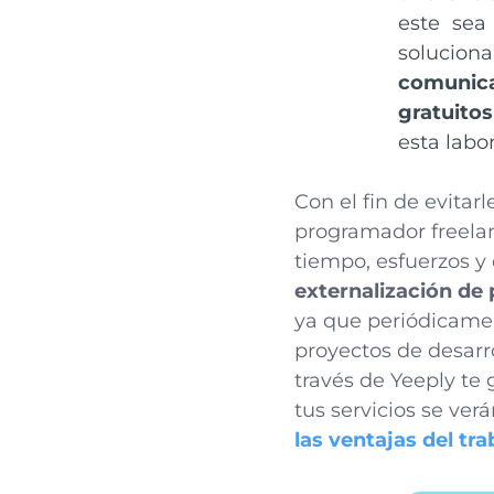
este sea
solucion
comunic
gratuito
esta labor
Con el fin de evitar
programador freela
tiempo, esfuerzos y
externalización de
ya que periódicamen
proyectos de desarr
través de Yeeply te
tus servicios se ver
las ventajas del tr