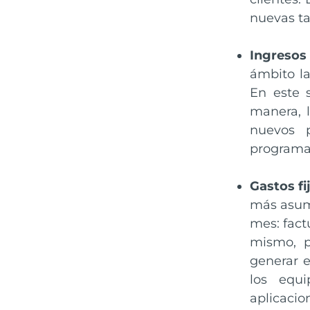
nuevas ta
Ingresos
ámbito la
En este 
manera, l
nuevos p
programa
Gastos fi
más asumi
mes: fact
mismo, 
generar e
los equi
aplicacio