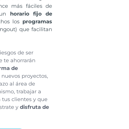
nce más fáciles de
e un
horario fijo de
chos los
programas
gout) que facilitan
riesgos de ser
 te ahorrarán
orma de
 nuevos proyectos,
azo al área de
ismo, trabajar a
tus clientes y que
strate y
disfruta de