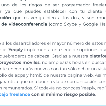
 uno de los riegos de ser programador freela
ar, ya que puedes establecer con tu client
ación
que os venga bien a los dos, y son mu
s de videoconferencia
(como Skype y Google Han
.
le a los desarrolladores el mayor número de estos 
nce,
Yeeply
implementa una serie de opciones que
 quebraderos de cabeza. Gracias a nuestra
plataf
 proyectos móviles
, no emplearás horas en buscar
te encontrarás nuevos con tan sólo echar un vist
ollo de apps y html5 de nuestra página web. Así m
 garantiza que una buena vía de comunicación con 
án remunerados. Si todavía no conoces Yeeply, regí
abajo freelance
con el mínimo riesgo posible
.