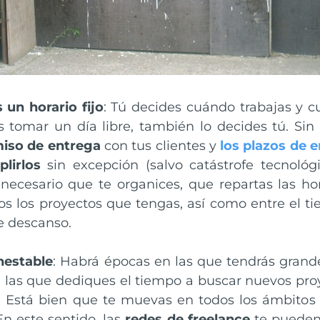
 un horario fijo
: Tú decides cuándo trabajas y c
s tomar un día libre, también lo decides tú. Si
so de entrega
con tus clientes y
los plazos de e
lirlos
sin excepción (salvo catástrofe tecnológi
s necesario que te organices, que repartas las 
os los proyectos que tengas, así como entre el ti
e descanso.
nestable
: Habrá épocas en las que tendrás grand
n las que dediques el tiempo a buscar nuevos pro
. Está bien que te muevas en todos los ámbitos
 En este sentido, las
redes de freelance
te pueden