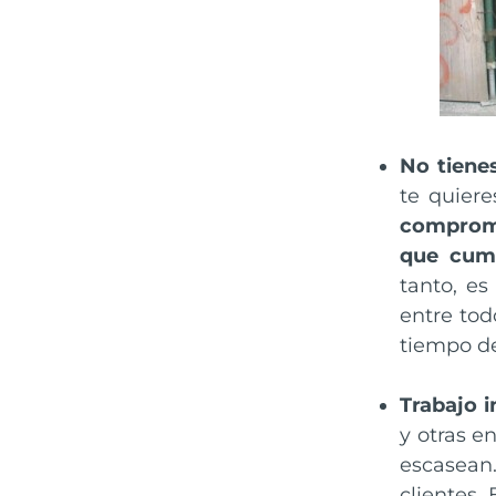
No tienes
te quiere
compromi
que cump
tanto, e
entre tod
tiempo d
Trabajo i
y otras e
escasean
clientes.