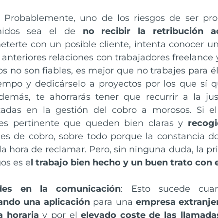
: Probablemente, uno de los riesgos de ser pr
idos sea el de
no recibir la retribución 
erte con un posible cliente, intenta conocer un
 anteriores relaciones con trabajadores freelance 
tos no son fiables, es mejor que no trabajes para é
iempo y dedicárselo a proyectos por los que sí 
Además, te ahorrarás tener que recurrir a la ju
zadas en la gestión del cobro a morosos. Si el 
 es pertinente que queden bien claras y
recogi
nes de cobro, sobre todo porque la constancia 
la hora de reclamar. Pero, sin ninguna duda, la pr
os es e
l trabajo bien hecho y un buen trato con e
ades en la comunicación
: Esto sucede cua
lando una aplicación
para una
empresa extranje
a horaria
y por el
elevado coste de las llamada