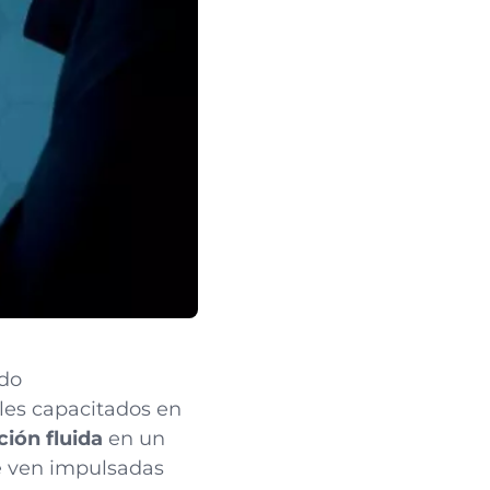
ndo
les capacitados en
ción fluida
en un
e ven impulsadas