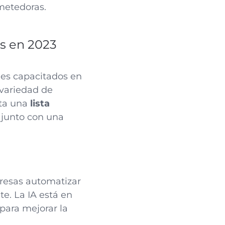
metedoras.
as en 2023
les capacitados en
 variedad de
nta una
lista
, junto con una
presas automatizar
te. La IA está en
para mejorar la