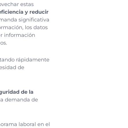
ovechar estas
iciencia y reducir
manda significativa
ormación, los datos
er información
os.
optando rápidamente
cesidad de
guridad de la
lta demanda de
orama laboral en el