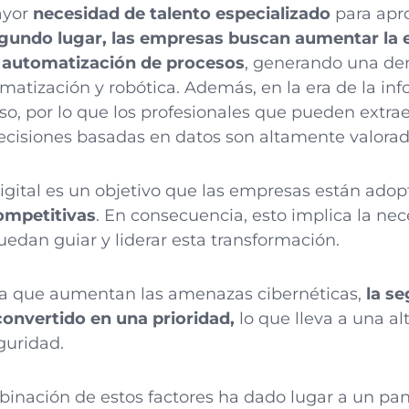
ayor
necesidad de talento especializado
para apr
gundo lugar, las empresas buscan aumentar la ef
 automatización de procesos
, generando una de
atización y robótica. Además, en la era de la inf
oso, por lo que los profesionales que pueden extra
ecisiones basadas en datos son altamente valorad
igital es un objetivo que las empresas están ad
ompetitivas
. En consecuencia, esto implica la ne
uedan guiar y liderar esta transformación.
da que aumentan las amenazas cibernéticas,
la se
onvertido en una prioridad,
lo que lleva a una a
guridad.
inación de estos factores ha dado lugar a un pan