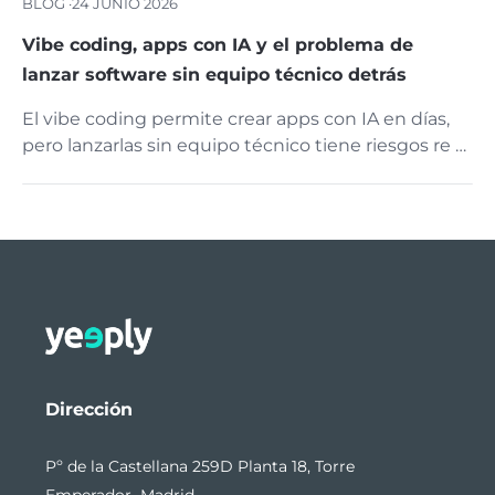
BLOG ·
24 JUNIO 2026
Vibe coding, apps con IA y el problema de
lanzar software sin equipo técnico detrás
El vibe coding permite crear apps con IA en días,
pero lanzarlas sin equipo técnico tiene riesgos re …
Dirección
Pº de la Castellana 259D Planta 18, Torre
Emperador Madrid