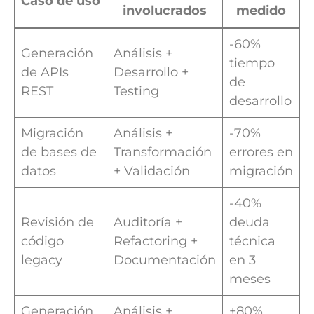
Caso de uso
involucrados
medido
-60%
Generación
Análisis +
tiempo
de APIs
Desarrollo +
de
REST
Testing
desarrollo
Migración
Análisis +
-70%
de bases de
Transformación
errores en
datos
+ Validación
migración
-40%
Revisión de
Auditoría +
deuda
código
Refactoring +
técnica
legacy
Documentación
en 3
meses
Generación
Análisis +
+80%