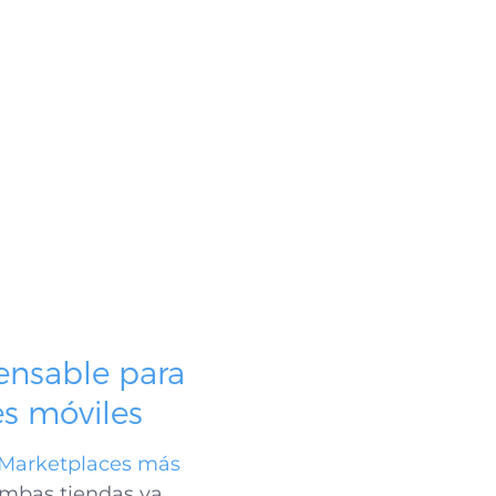
ensable para
es móviles
s Marketplaces más
mbas tiendas ya