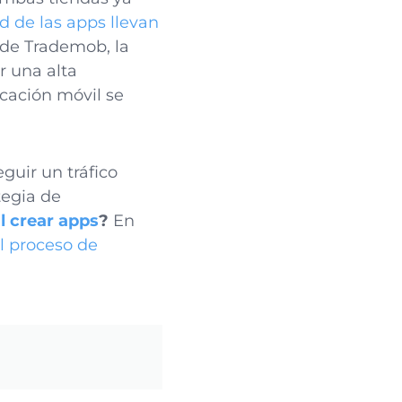
d de las apps llevan
esde Trademob, la
r una alta
cación móvil se
guir un tráfico
tegia de
al crear apps
?
En
l proceso de