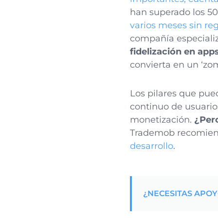
han superado los 50
varios meses sin reg
compañía especializ
fidelización en app
convierta en un ‘zom
Los pilares que pued
continuo de usuario
monetización.
¿Per
Trademob recomiend
desarrollo
.
¿NECESITAS APO