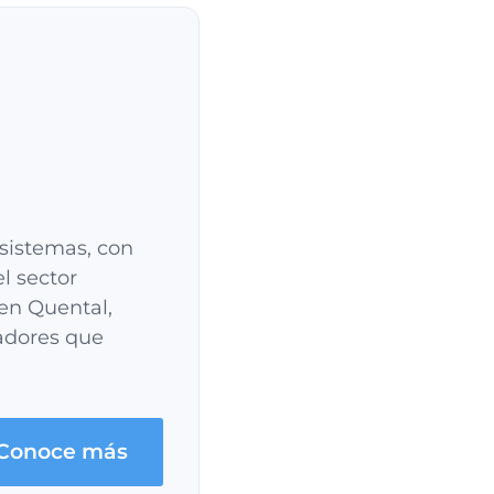
 sistemas, con
l sector
en Quental,
vadores que
Conoce más