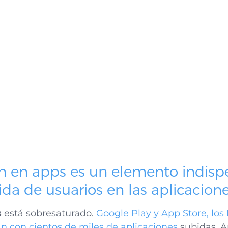
ión en apps es un elemento indisp
dida de usuarios en las aplicacion
s
está sobresaturado.
Google Play y App Store, lo
n con cientos de miles de aplicaciones
subidas. A