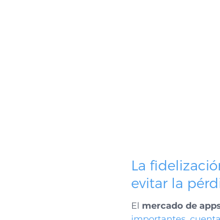
La fidelizac
evitar la pér
El
mercado de app
importantes, cuenta