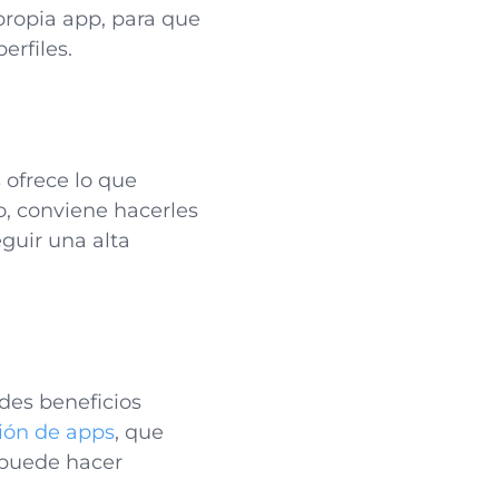
 propia app, para que
erfiles.
 ofrece lo que
o, conviene hacerles
eguir una alta
des beneficios
ión de apps
, que
e puede hacer