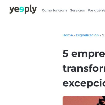
Como funciona
Servicios
Por qué Y
Home
»
Digitalización
»
5
5 empre
transfor
excepci