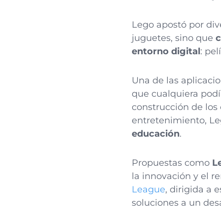
Lego apostó por div
juguetes, sino que
c
entorno digital
: pe
Una de las aplicaci
que cualquiera podí
construcción de los 
entretenimiento, L
educación
.
Propuestas como
L
la innovación y el r
League
, dirigida a
soluciones a un desa