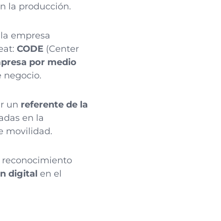
en la producción.
, la empresa
eat:
CODE
(Center
empresa por medio
e negocio.
er un
referente de la
adas en la
e movilidad.
u reconocimiento
n digital
en el