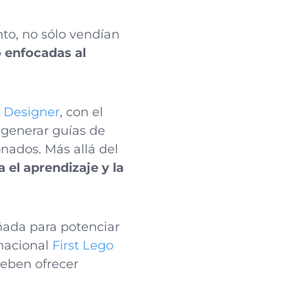
to, no sólo vendían
o enfocadas al
l Designer
, con el
 generar guías de
onados. Más allá del
 el aprendizaje y la
ñada para potenciar
rnacional
First Lego
deben ofrecer