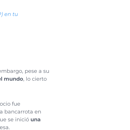
) en tu
 embargo, pese a su
 el mundo
, lo cierto
ocio fue
la bancarrota en
e se inició
una
esa.