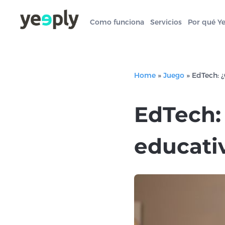
Como funciona
Servicios
Por qué Y
Home
»
Juego
»
EdTech: 
EdTech:
educati