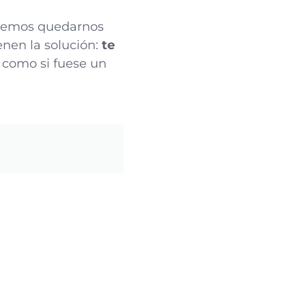
eremos quedarnos
enen la solución:
te
, como si fuese un