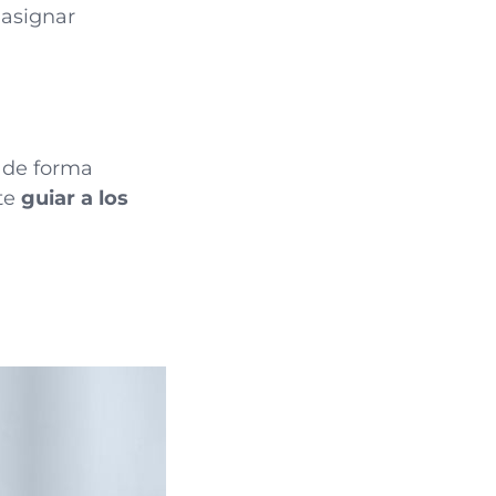
 asignar
s de forma
ite
guiar a los