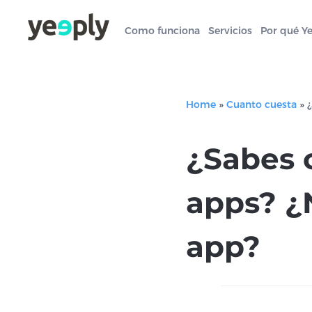
Como funciona
Servicios
Por qué Y
Home
»
Cuanto cuesta
»
¿Sabes 
apps? ¿
app?