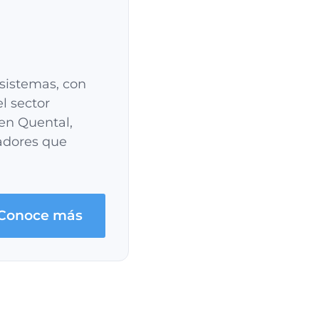
 sistemas, con
l sector
en Quental,
vadores que
Conoce más