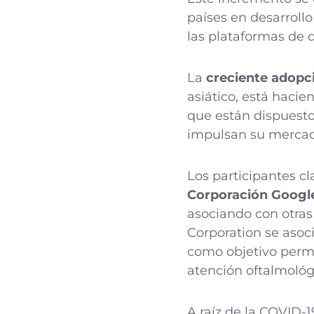
países en desarrollo
las plataformas de 
La
creciente adopc
asiático, está haci
que están dispuesto
impulsan su mercad
Los participantes cl
Corporación Google
asociando con otras
Corporation se asoc
como objetivo permi
atención oftalmoló
A raíz de la COVID-1