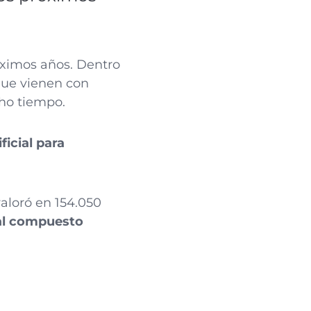
óximos años. Dentro
que vienen con
cho tiempo.
ficial para
aloró en 154.050
al compuesto