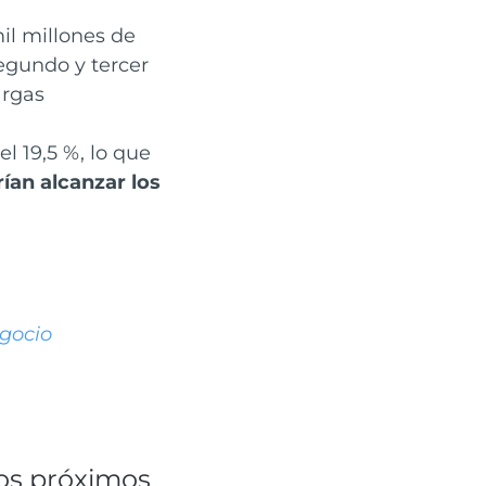
il millones de
egundo y tercer
argas
 19,5 %, lo que
ían alcanzar los
egocio
los próximos