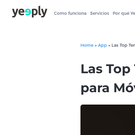
Como funciona
Servicios
Por qué Y
Home
»
App
»
Las Top Te
Las Top
para Mó