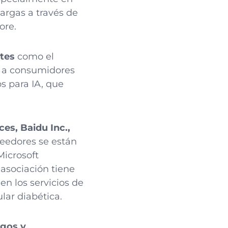
cargas a través de
ore.
tes
como el
o a consumidores
s para IA, que
s, Baidu Inc.,
oveedores se están
Microsoft
 asociación tiene
n los servicios de
ar diabética.
egos y