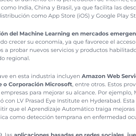
 como India, China y Brasil, ya que facilita las des
distribución como App Store (iOS) y Google Play St
ión del Machine Learning en mercados emergen
endo crecer su economía, ya que favorece el acces
s a probar nuevos servicios y productos habilitado
o regional.
ave en esta industria incluyen
Amazon Web Service
 o Corporación Microsoft
, entre otros. Estos pr
 empresas para mejorar su alcance. Por ejemplo, 
ió con LV Prasad Eye Institute en Hyderabad. Esta
tir que el Aprendizaje Automático traiga mejoras e
gica como detección temprana en enfermedad ocul
9, las
aplicaciones basadas en redes sociales, ju