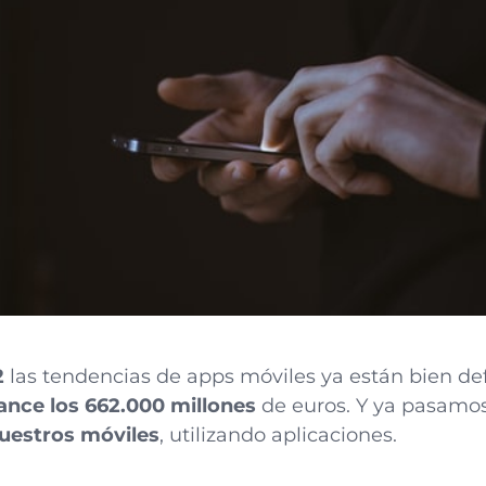
2
las tendencias de apps móviles ya están bien def
nce los 662.000 millones
de euros. Y ya pasamo
uestros móviles
, utilizando aplicaciones.