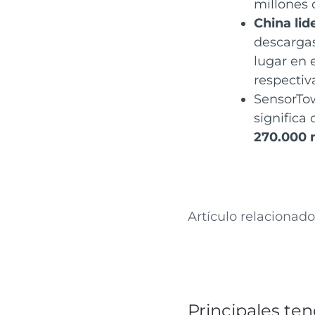
millones 
China lid
descargas
lugar en 
respectiv
SensorTow
significa
270.000 
Artículo relacionado
Principales te