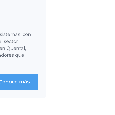
 sistemas, con
l sector
en Quental,
vadores que
Conoce más