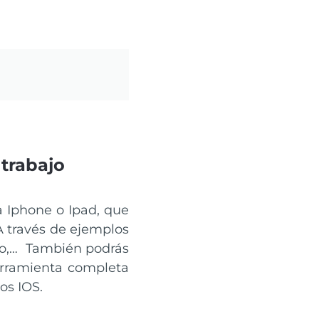
 trabajo
a Iphone o Ipad, que
A través de ejemplos
tivo,… También podrás
erramienta completa
os IOS.