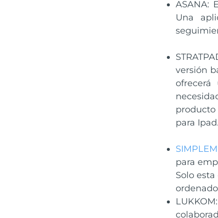
ASANA: Es
Una apli
seguimien
STRATPAD:
versión b
ofrecerá
necesidad
producto 
para Ipad
SIMPLEM
para empr
Solo esta
ordenado
LUKKOM: E
colaborad