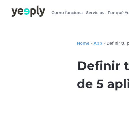
Como funciona
Servicios
Por qué Y
Home
»
App
»
Definir tu 
Definir 
de 5 apl