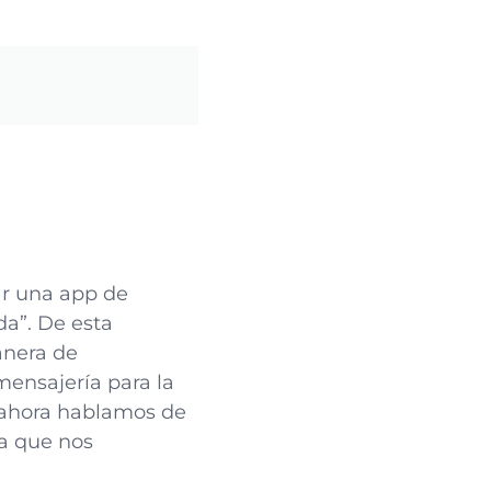
zar una app de
a”. De esta
anera de
ensajería para la
e ahora hablamos de
a que nos