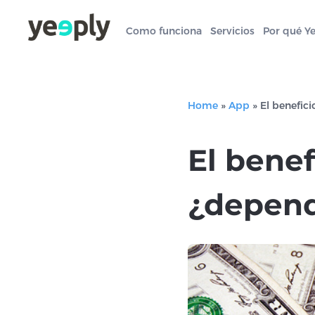
Como funciona
Servicios
Por qué Y
Home
»
App
»
El benefic
El benef
¿depend