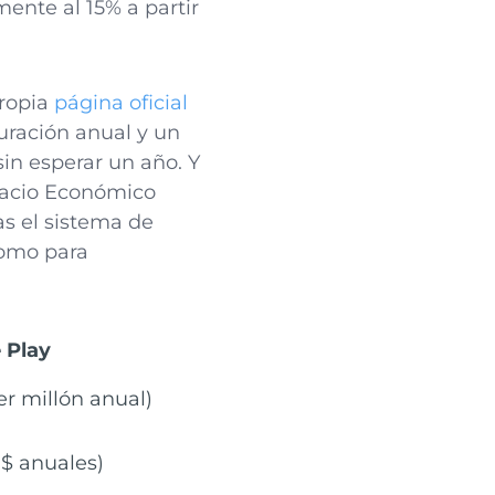
ente al 15% a partir
propia
página oficial
turación anual y un
sin esperar un año. Y
spacio Económico
as el sistema de
como para
 Play
er millón anual)
 $ anuales)