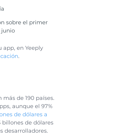
ía
ón sobre el primer
 junio
u app, en Yeeply
icación
.
 más de 190 países.
 apps, aunque el 97%
ones de dólares a
,3 billones de dólares
s desarrolladores.