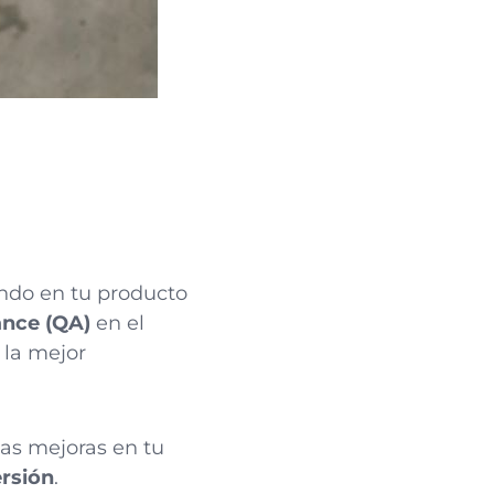
ando en tu producto
ance (QA)
en el
 la mejor
zas mejoras en tu
ersión
.