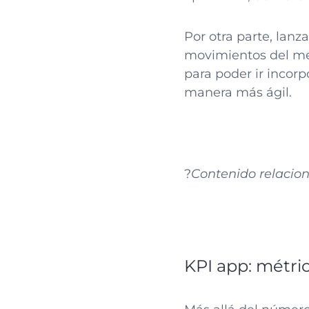
Por otra parte, lanz
movimientos del me
para poder ir inco
manera más ágil.
?
Contenido relacio
KPI app: métri