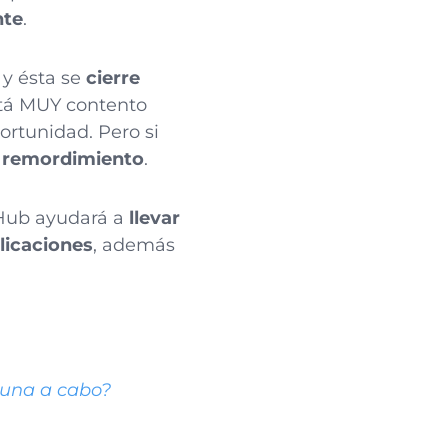
nte
.
 y ésta se
cierre
está MUY contento
ortunidad. Pero si
ún remordimiento
.
tHub ayudará a
llevar
plicaciones
, además
 una a cabo?