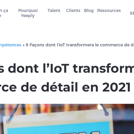
n ça
Pourquoi
Talent
Clients
Blog
Ressources
S
e
Yeeply
mpétences
»
9 Façons dont l'IoT transformera le commerce de d
 dont l’IoT transfor
e de détail en 2021