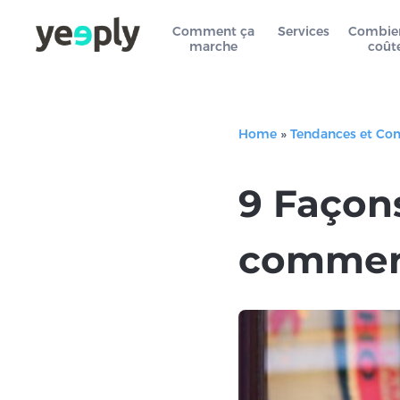
Comment ça
Services
Combie
marche
coût
Home
»
Tendances et Co
9 Façons
commerc