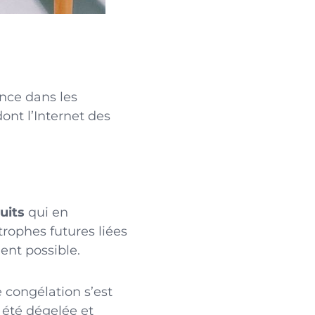
ence dans les
ont l’Internet des
uits
qui en
trophes futures liées
ent possible.
 congélation s’est
 été dégelée et