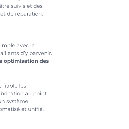
être suivis et des
t de réparation.
simple avec la
illants d’y parvenir.
e optimisation des
fiable les
brication au point
 un système
omatisé et unifié.