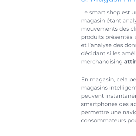
Le smart shop est une
magasin étant analy
mouvements des clie
produits présentés, 
et l’analyse des don
décidant si les amél
merchandising
atti
En magasin, cela per
magasins intelligen
peuvent instantaném
smartphones des ac
permettre une navig
consommateurs pour