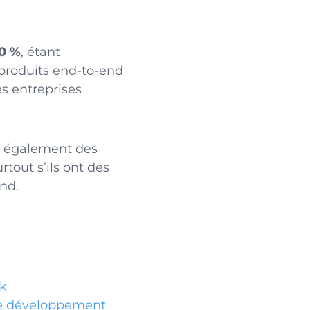
20 %
, étant
produits end-to-end
es entreprises
nt également des
urtout s’ils ont des
nd.
ck
 le développement