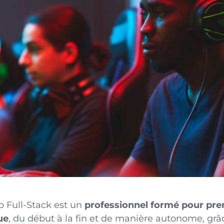
 Full-Stack est un
professionnel formé pour pre
ue
, du début à la fin et de manière autonome, grâ