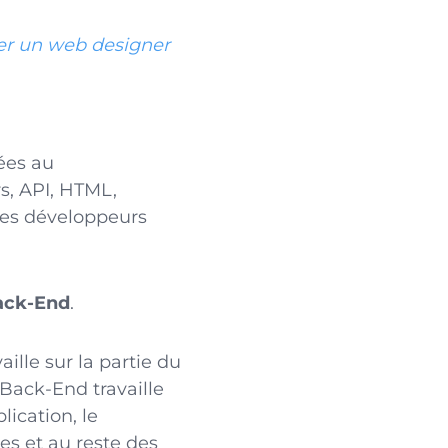
ver un web designer
ées au
s, API, HTML,
 les développeurs
Back-End
.
aille sur la partie du
Back-End travaille
lication, le
s et au reste des