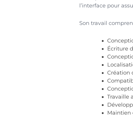
l’interface pour ass
Son travail compren
Conceptio
Écriture 
Conceptio
Localisat
Création 
Compatibi
Conceptio
Travaille
Développe
Maintien 