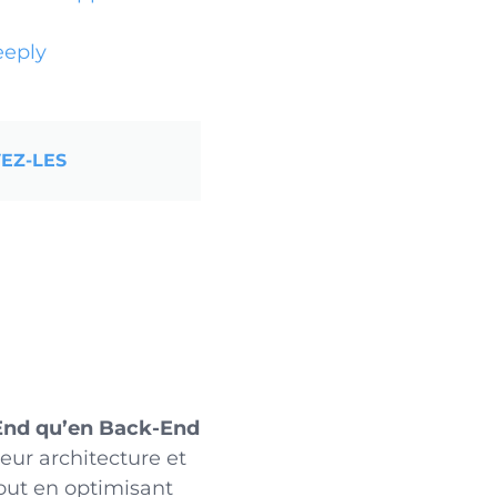
eeply
EZ-LES
t-End qu’en Back-End
eur architecture et
tout en optimisant