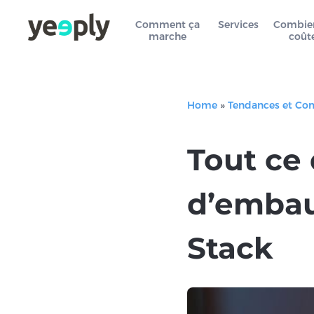
Comment ça
Services
Combie
marche
coût
Home
»
Tendances et Co
Tout ce
d’embau
Stack