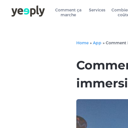
Comment ça
Services
Combie
marche
coût
Home
»
App
»
Comment int
Comment 
immersi