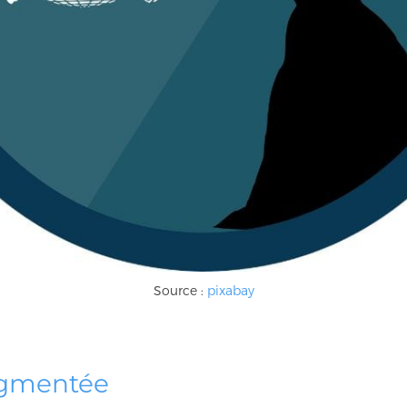
Source :
pixabay
ugmentée