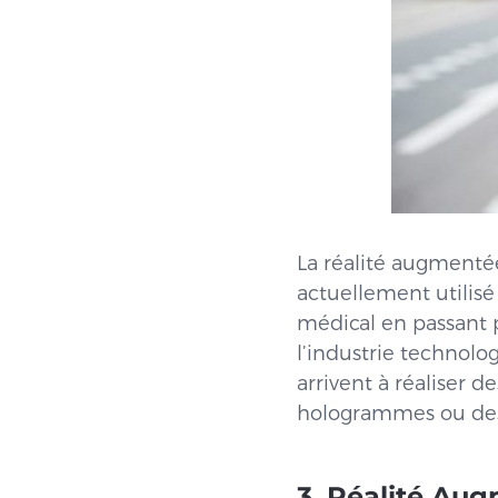
La réalité augmenté
actuellement utilisé
médical en passant p
l’industrie technol
arrivent à réaliser d
hologrammes ou des 
3. Réalité Aug