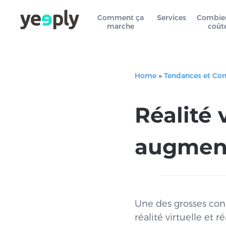
Comment ça
Services
Combie
marche
coût
Home
»
Tendances et Co
Réalité v
augment
Une des grosses conf
réalité virtuelle et