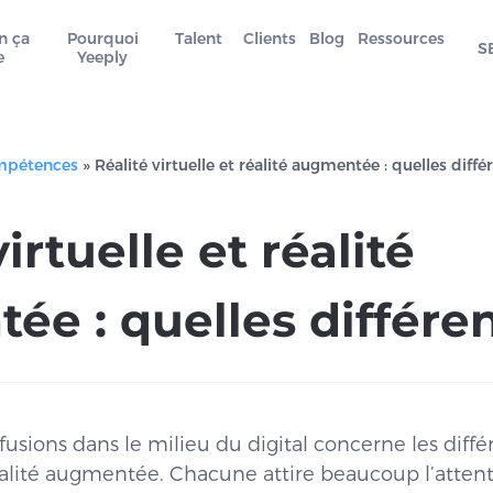
n ça
Pourquoi
Talent
Clients
Blog
Ressources
S
e
Yeeply
mpétences
»
Réalité virtuelle et réalité augmentée : quelles diffé
irtuelle et réalité
ée : quelles différe
usions dans le milieu du digital concerne les diffé
 réalité augmentée. Chacune attire beaucoup l’atten