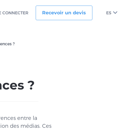
Recevoir un devis
E CONNECTER
ES
rences ?
nces ?
rences entre la
tion des médias. Ces