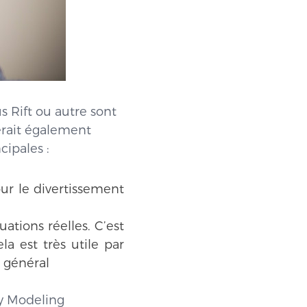
us Rift ou autre sont
erait également
cipales :
our le divertissement
uations réelles. C’est
a est très utile par
n général
ty Modeling