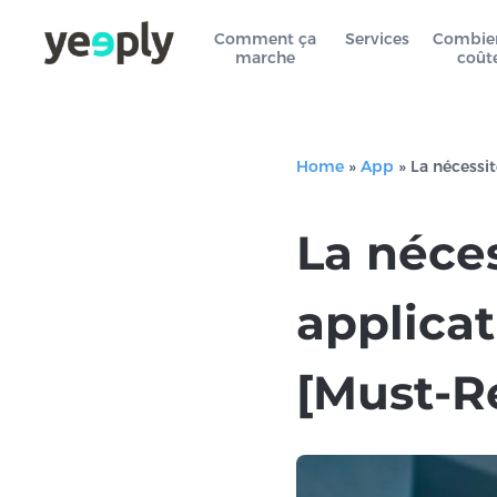
Comment ça
Services
Combie
marche
coût
Home
»
App
»
La nécessi
La néces
applica
[Must-R