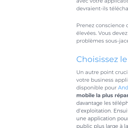
avec votre applicati
devraient-ils téléch
Prenez conscience d
élevées. Vous devez
problèmes sous-jace
Choisissez le
Un autre point cruci
votre business appli
disponible pour
And
mobile la plus répa
davantage les télép
d’exploitation. Ensu
une application pou
public plus large à la