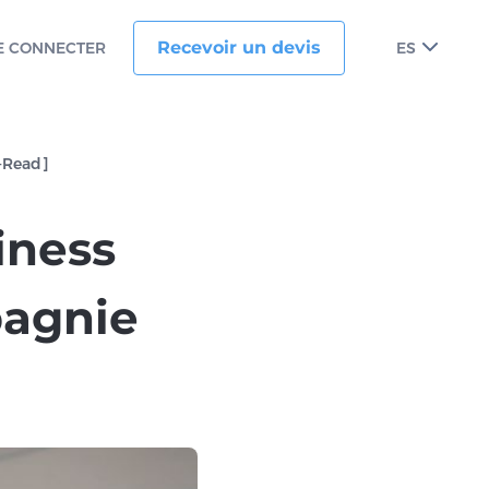
Recevoir un devis
E CONNECTER
ES
t-Read]
iness
pagnie