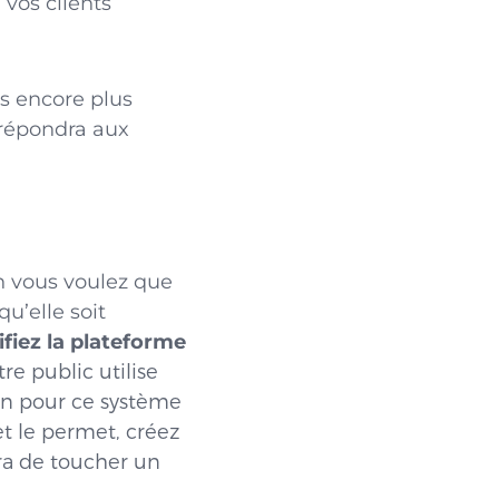
 vos clients
es encore plus
 répondra aux
on vous voulez que
u’elle soit
fiez la plat
eforme
tre public utilise
on pour ce système
et le permet, créez
ra de toucher un