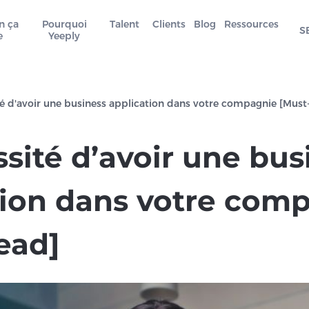
n ça
Pourquoi
Talent
Clients
Blog
Ressources
S
e
Yeeply
té d'avoir une business application dans votre compagnie [Mus
sité d’avoir une bus
tion dans votre com
ead]