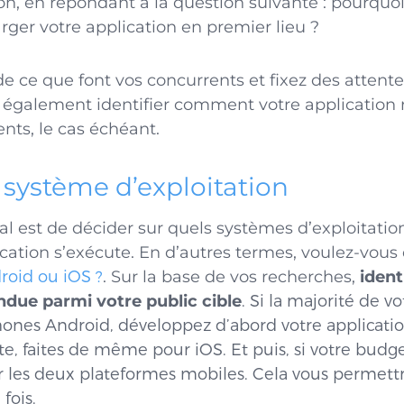
on, en répondant à la question suivante : pourquoi
arger votre application en premier lieu ?
e ce que font vos concurrents et fixez des attent
 également identifier comment votre application
nts, le cas échéant.
 système d’exploitation
al est de décider sur quels systèmes d’exploitati
cation s’exécute. En d’autres termes, voulez-vous q
roid ou iOS ?
. Sur la base de vos recherches,
identi
ndue parmi votre public cible
. Si la majorité de vo
hones Android, développez d’abord votre applicati
ite, faites de même pour iOS. Et puis, si votre budg
r les deux plateformes mobiles. Cela vous permett
 fois.