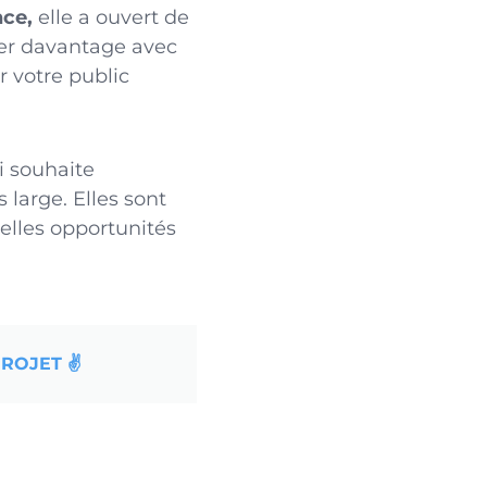
nce,
elle a ouvert de
ter davantage avec
r votre public
i souhaite
s large.
Elles sont
elles opportunités
ROJET ✌️