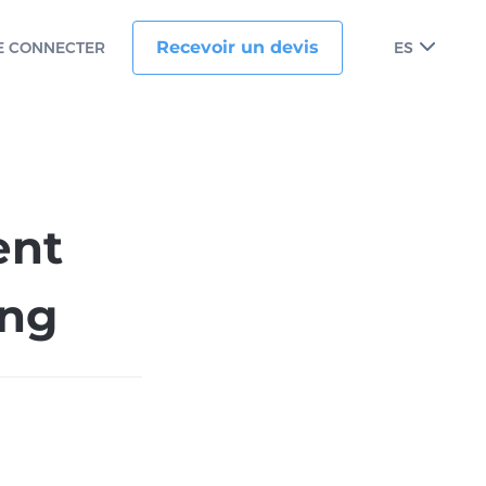
Recevoir un devis
E CONNECTER
ES
ent
ing