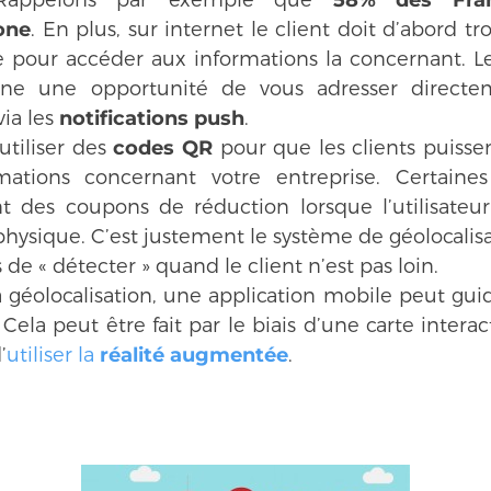
. Rappelons par exemple que
58% des Fran
one
. En plus, sur internet le client doit d’abord tr
e pour accéder aux informations la concernant. Le
ne une opportunité de vous adresser directem
ia les
notifications push
.
utiliser des
codes QR
pour que les clients puissen
rmations concernant votre entreprise. Certain
 des coupons de réduction lorsque l’utilisateur
hysique. C’est justement le système de géolocalis
de « détecter » quand le client n’est pas loin.
a géolocalisation, une application mobile peut guid
Cela peut être fait par le biais d’une carte interact
’
utiliser la
réalité augmentée
.