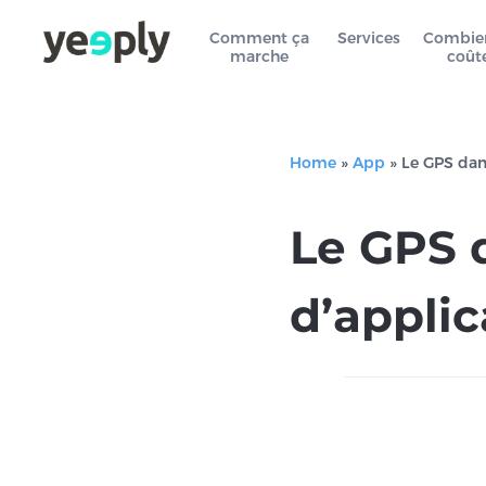
Comment ça
Services
Combie
marche
coût
Home
»
App
»
Le GPS dan
Le GPS 
d’appli