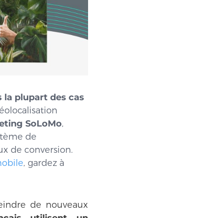
 la plupart des cas
éolocalisation
keting SoLoMo
,
système de
aux de conversion.
mobile
, gardez à
teindre de nouveaux