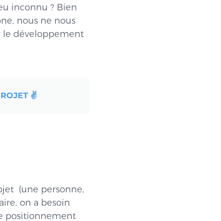
ieu inconnu ? Bien
one, nous ne nous
r le développement
ROJET ✌️
bjet (une personne,
aire, on a besoin
de positionnement