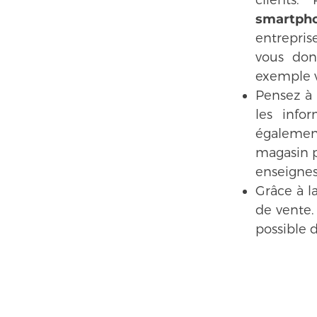
clients
smartph
entrepris
vous don
exemple v
Pensez à 
les info
également
magasin p
enseignes 
Grâce à l
de vente. 
possible d