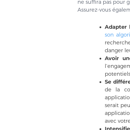
ne suffira pas pour 
Assurez-vous égalem
Adapter l
son algor
recherch
danger le
Avoir un
l’engagem
potentiels
Se différ
de la c
applicati
serait pe
applicati
avec votre
Intensifi