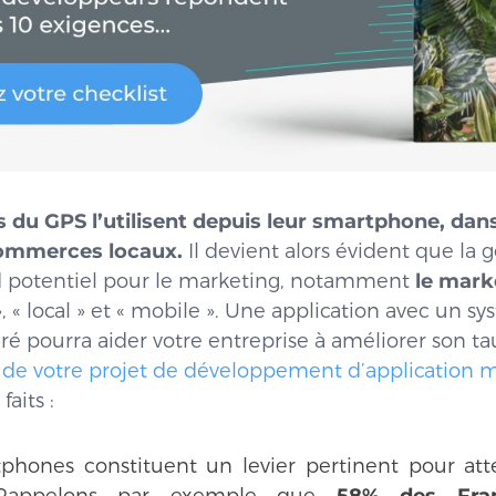
s du GPS l’utilisent depuis leur smartphone, dans
commerces locaux.
Il devient alors évident que la g
d potentiel pour le marketing, notamment
le mar
l », « local » et « mobile ». Une application avec un 
gré pourra aider votre entreprise à améliorer son t
n de votre projet de développement d’application 
faits :
tphones constituent un levier pertinent pour at