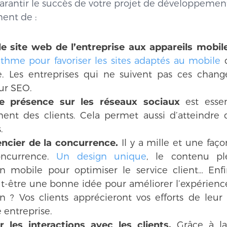
garantir le succès de votre projet de développement
ent de :
e site web de l’entreprise aux appareils mobile
ithme pour favoriser les sites adaptés au mobile
d
e. Les entreprises qui ne suivent pas ces cha
ur SEO.
e présence sur les réseaux sociaux
est essen
ent des clients. Cela permet aussi d’atteindre 
.
encier de la concurrence.
Il y a mille et une faço
oncurrence.
Un design unique
, le contenu p
on mobile pour optimiser le service client… Enfin
ut-être une bonne idée pour améliorer l’expérience
on ? Vos clients apprécieront vos efforts de leur fa
 entreprise.
er les interactions avec les clients.
Grâce à la 