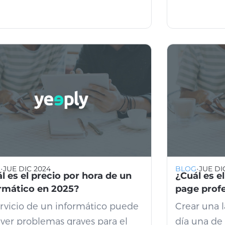
·
·
G
JUE DIC 2024
BLOG
JUE DI
l es el precio por hora de un
¿Cuál es e
rmático en 2025?
page profe
ervicio de un informático puede
Crear una 
lver problemas graves para el
día una de 