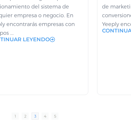
ionamiento del sistema de
de marketi
quier empresa o negocio. En
conversione
ly encontrarás empresas con
Yeeply enco
CONTINU
os ...
TINUAR LEYENDO
1
2
3
4
5