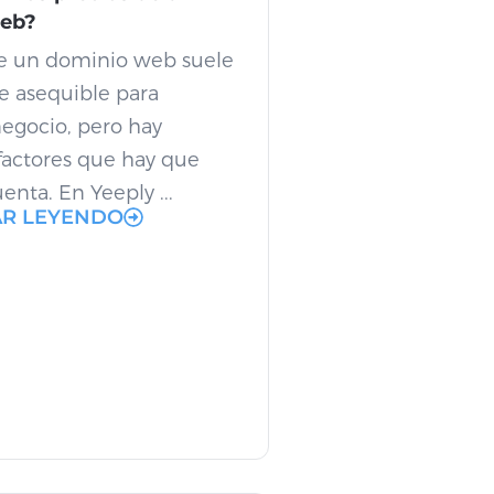
eb?
de un dominio web suele
e asequible para
negocio, pero hay
 factores que hay que
enta. En Yeeply ...
AR LEYENDO