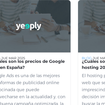
·
·
G
JUE MAR 2025
BLOG
JUE MA
les son los precios de Google
¿Cuáles so
 en España?
hosting 2
le Ads es una de las mejores
El hosting 
aformas de publicidad online
web que se
ocinada que puede
imprescindi
vecharse en la actualidad y, con
decisión im
buena campaña optimizada, la
buscar la me