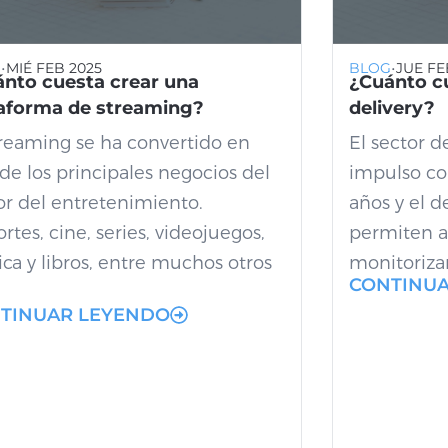
·
·
G
MIÉ FEB 2025
BLOG
JUE FE
nto cuesta crear una
¿Cuánto c
aforma de streaming?
delivery?
treaming se ha convertido en
El sector d
de los principales negocios del
impulso co
or del entretenimiento.
años y el d
rtes, cine, series, videojuegos,
permiten a 
ca y libros, entre muchos otros
monitorizar 
CONTINU
TINUAR LEYENDO